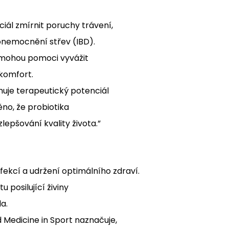
iál zmírnit poruchy trávení,
 onemocnění střev (IBD).
mohou pomoci vyvážit
 komfort.
uje terapeutický potenciál
ěno, že probiotika
epšování kvality života.”
fekcí a udržení optimálního zdraví.
posilující živiny
a.
 Medicine in Sport naznačuje,