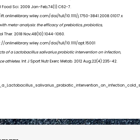
 J Food Sci. 2009 Jan-Feb;74(1):C62-7.
ift.onlinelibrary.wiley.com/doi/full/10.1111/j.1750-3841.2008.01017.x
ith meta-analysis: the efficacy of prebiotics, probiotics,
l Ther. 2018 Nov;48(10):1044-1060.
://onlinelibrary.wiley.com/doi/full/10.1111/apt.15001
cts of a Lactobacillus salivarius probiotic intervention on infection,
ce athletes
. Int J Sport Nutr Exerc Metab. 2012 Aug;22(4):235-42.
tupn
ects_of_a_Lactobacillus_salivarius_probiotic_intervention_on_infecti