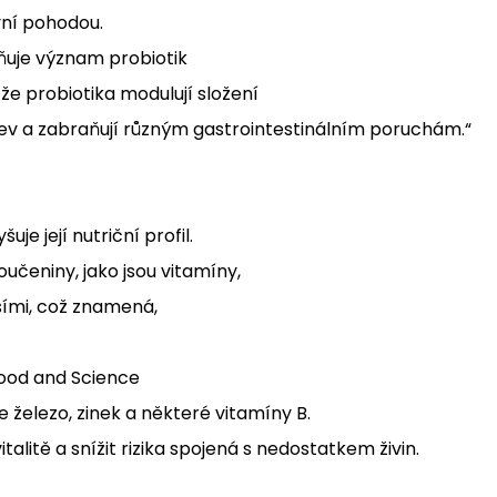
vní pohodou.
zňuje význam probiotik
že probiotika modulují složení
třev a zabraňují různým gastrointestinálním poruchám.“
e její nutriční profil.
čeniny, jako jsou vitamíny,
šími, což znamená,
ood and Science
e železo, zinek a některé vitamíny B.
alitě a snížit rizika spojená s nedostatkem živin.