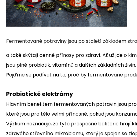
(490G)
169 Kč
Fermentované potraviny jsou po staletí základem stra
a také skýtají cenné přínosy pro zdraví. Ať už jde o kimc
jsou plné probiotik, vitamínů a dalších základních živi
Pojďme se podívat na to, proč by fermentované produ
Probiotické elektrárny
Hlavním benefitem fermentovaných potravin jsou prob
které jsou pro tělo velmi přínosné, pokud jsou konzu
Výzkum naznačuje, že tyto prospěšné bakterie hrají klí
zdravého střevního mikrobiomu, který je spojen se zl