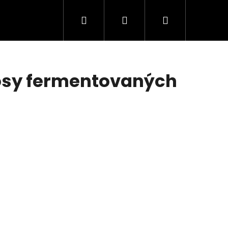
Hledat
Přihlášení
Nákupní
košík
nosy fermentovaných
ZELÍ (490G)