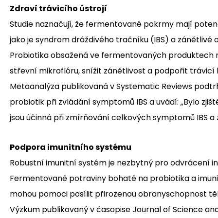
Zdraví trávicího ústrojí
Studie naznačují, že fermentované pokrmy mají potenc
jako je syndrom dráždivého tračníku (IBS) a zánětlivé
Probiotika obsažená ve fermentovaných produktech 
střevní mikroflóru, snížit zánětlivost a podpořit trávicí
Metaanalýza publikovaná v Systematic Reviews podtrh
probiotik při zvládání symptomů IBS a uvádí: „Bylo zjišt
jsou účinná při zmírňování celkových symptomů IBS a zl
Podpora imunitního systému
Robustní imunitní systém je nezbytný pro odvrácení in
Fermentované potraviny bohaté na probiotika a imunitu 
mohou pomoci posílit přirozenou obranyschopnost těl
Výzkum publikovaný v časopise Journal of Science and