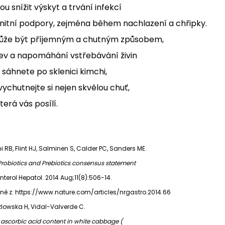
 snížit výskyt a trvání infekcí
nitní podpory, zejména během nachlazení a chřipky.
může být příjemným a chutným způsobem,
střev a napomáhání vstřebávání živin
 sáhnete po sklenici kimchi,
vychutnejte si nejen skvělou chuť,
erá vás posílí.
ani RB, Flint HJ, Salminen S, Calder PC, Sanders ME.
 Probiotics and Prebiotics consensus statement
nterol Hepatol. 2014 Aug;11(8):506-14.
upné z: https://www.nature.com/articles/nrgastro.2014.66
ozlowska H, Vidal-Valverde C.
 ascorbic acid content in white cabbage (