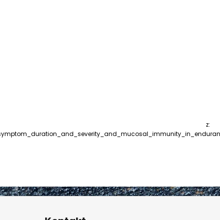
é z:
on_cold_symptom_duration_and_severity_and_mucosal_immunity_in_endura