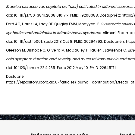
Brassica oleracea var. capitata cv. Taler) cultivated in different seasons
.
doi: 10.1111/j.1750-3841.2008.01017.x. PMID: 19200088. Dostupné z: https://
Ford AC, Harris LA, Lacy BE, Quigley EMM, Moayyedi P.
Systematic review w
synbiotics and antibiotics in irritable bowel syndrome
. Aliment Pharmaco
doi: 10.1111/apt.15001. Epub 2018 Oct 8. PMID: 30294792. Dostupné z: https
Gleeson M, Bishop NC, Oliveira M, McCauley T, Tauler P, Lawrence C.
Effe
cold symptom duration and severity, and mucosal immunity in enduran
doi: 10.1123/ijsnem.22.4.235. Epub 2012 May 10. PMID: 22645171.
Dos
https://repository.lboro.ac.uk/articles/journal_contribution/Eff
Z
á