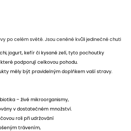
140 Kč
169 Kč
vy po celém světě. Jsou ceněné kvůli jedinečné chuti
hi, jogurt, kefír či kysané zelí, tyto pochoutky
n, které podporují celkovou pohodu.
kty měly být pravidelným doplňkem vaší stravy.
iotika – živé mikroorganismy,
movány v dostatečném množství.
čovou roli při udržování
epšeným trávením,