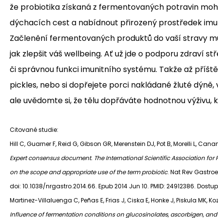
že probiotika získaná z fermentovaných potravin mohou
dýchacích cest a nabídnout přirozený prostředek imu
Začlenění fermentovaných produktů do vaší stravy 
jak zlepšit váš wellbeing. Ať už jde o podporu zdraví 
či správnou funkci imunitního systému. Takže až příště
pickles, nebo si dopřejete porci nakládané žluté dýně, 
ale uvědomte si, že tělu dopřáváte hodnotnou výživu, kt
Citované studie:
Hill C, Guarner F, Reid G, Gibson GR, Merenstein DJ, Pot B, Morelli L, Can
Expert consensus document. The International Scientific Association for
on the scope and appropriate use of the term probiotic
. Nat Rev Gastroe
doi: 10.1038/nrgastro.2014.66. Epub 2014 Jun 10. PMID: 24912386. Dost
Martinez-Villaluenga C, Peñas E, Frias J, Ciska E, Honke J, Piskula MK, K
Influence of fermentation conditions on glucosinolates, ascorbigen, and