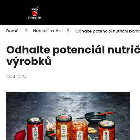
K
Přejít
na
o
obsah
Zpět
Zpět
š
do
do
í
Domů
Napsali o nás
Odhalte potenciál nutriční bom
k
obchodu
obchodu
Odhalte potenciál nutri
výrobků
24.4.2024
FERMENTOVANÁ ČALAMÁDA PIKANT