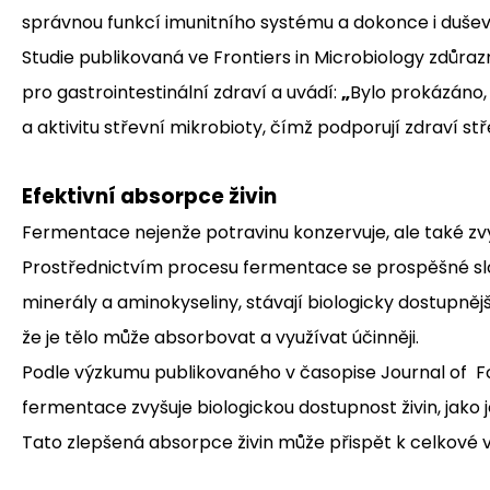
správnou funkcí imunitního systému a dokonce i duše
Studie publikovaná ve Frontiers in Microbiology zdůra
pro gastrointestinální zdraví a uvádí:
„
Bylo prokázáno, 
a aktivitu střevní mikrobioty, čímž podporují zdraví s
Efektivní absorpce živin
Fermentace nejenže potravinu konzervuje, ale také zvyšuj
Prostřednictvím procesu fermentace se prospěšné slou
minerály a aminokyseliny, stávají biologicky dostupněj
že je tělo může absorbovat a využívat účinněji.
Podle výzkumu publikovaného v časopise
Journal of F
fermentace zvyšuje biologickou dostupnost živin, jako j
Tato zlepšená absorpce živin může přispět k celkové vit