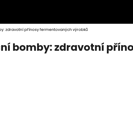
by: zdravotní přínosy fermentovaných výrobků
Co potřebujete najít?
ční bomby: zdravotní pří
HLEDAT
Doporučujeme
FERMENTOVANÝ ČESNEK (200G)
PICKLES ŘEPA & 