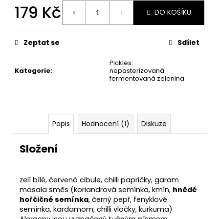
č
179 Kč
u
DO KOŠÍKU
j
Měrná
e
cena:
Zeptat se
Sdílet
m
e
Pickles:
Kategorie
:
nepasterizovaná
fermentovaná zelenina
PICKLES
ŘEPA
&
ZELÍ
(490G)
Popis
Hodnocení (1)
Diskuze
169
Kč
Složení
zelí bílé, červená cibule, chilli papričky, garam
masala směs (koriandrová semínka, kmín,
hnědé
hořčičné semínka
, černý pepř, fenyklové
semínka, kardamom, chilli vločky, kurkuma)
Alergeny jsou vyznačený tučným písmem