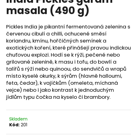
je
a
masala (490 g)
5,0
z
j
5
í
hvězdiček.
Pickles India je pikantní fermentovaná zelenina s
t
červenou cibulí a chilli, ochucené směsí
?
koriandru, kmínu, hořčičných semínek a
exotických koření, které přinášejí pravou indickou
chuťovou explozi. Hodí se k rýži, pečené nebo
grilované zelenině, k masu i tofu, do bowlí a
talířů s rýží nebo quinoou, do sendvičů a wrapů
HLEDAT
místo kyselé okurky, k sýrům (hlavně halloumi,
feta, čedar), k vajíčkům (omeleta, míchaná
vejce) nebo i jako kontrast k jednoduchým
jídlům typu čočka na kyselo či brambory.
D
o
p
o
Skladem
r
Kód:
201
u