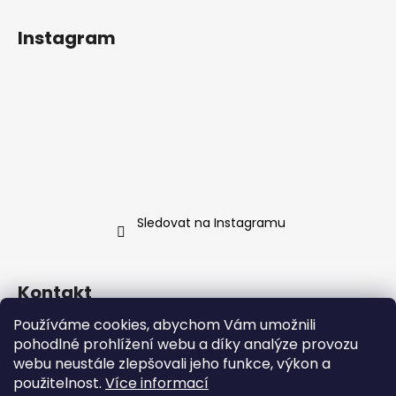
Instagram
Sledovat na Instagramu
Kontakt
Používáme cookies, abychom Vám umožnili
objednavky
@
fermentit.cz
pohodlné prohlížení webu a díky analýze provozu
fermentit_cz
webu neustále zlepšovali jeho funkce, výkon a
použitelnost.
Více informací