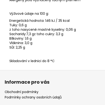
Výživové údaje na 100 g:
Energetická hodnota:
146
kJ / 35 kcal
Tuky: 0,6 g
z toho nasycené mastné kyseliny: 0,06 g
Sacharidy:7,3 gz toho cukry: 3,3 g
Bílkoviny: 1,6 g
Vláknina: 3,0 g
Sůl: 2,25 g
Skladování v lednici do 8 °C
Z
á
Informace pro vás
p
a
Obchodní podmínky
t
Podmínky ochrany osobních údajů
í