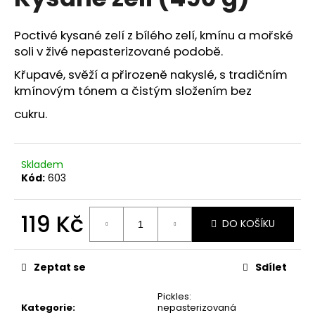
je
a
0,0
z
j
Poctivé kysané zelí z bílého zelí, kmínu a mořské
5
soli v živé nepasterizované podobě.
í
hvězdiček.
t
Křupavé, svěží a přirozeně nakyslé, s tradičním
?
kmínovým tónem a čistým složením bez
cukru.
HLEDAT
Skladem
Kód:
603
119 Kč
D
DO KOŠÍKU
o
Měrná
p
cena:
Zeptat se
Sdílet
o
r
Pickles:
u
Kategorie
:
nepasterizovaná