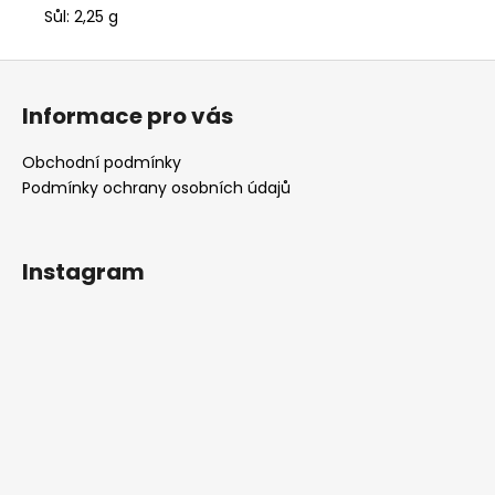
Sůl: 2,25 g
Z
á
Informace pro vás
p
a
Obchodní podmínky
t
Podmínky ochrany osobních údajů
í
Instagram