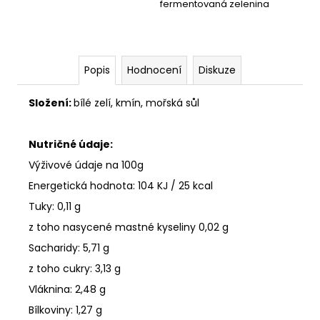
č
fermentovaná zelenina
u
j
e
m
Popis
Hodnocení
Diskuze
e
Složení:
bílé zelí, kmín, mořská sůl
PICKLES
ŘEPA
Nutričné údaje:
&
ZELÍ
Výživové údaje na 100g
(490G)
Energetická hodnota: 104 KJ / 25 kcal
169
Kč
Tuky: 0,11 g
z toho nasycené mastné kyseliny 0,02 g
Sacharidy: 5,71 g
z toho cukry: 3,13 g
Vláknina: 2,48 g
Bílkoviny: 1,27 g