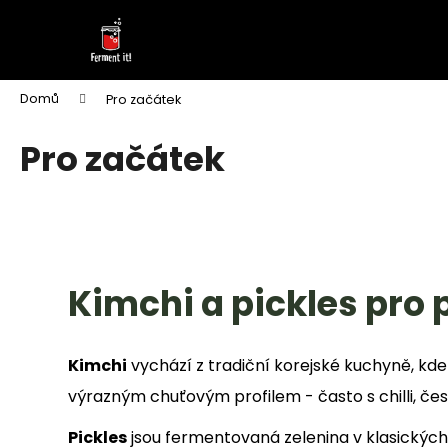
K
Přejít
na
o
obsah
Zpět
Zpět
š
do
do
í
Domů
Pro začátek
k
obchodu
obchodu
Pro začátek
Kimchi a pickles pro 
Kimchi
vychází z tradiční korejské kuchyně, kde 
výrazným chuťovým profilem - často s chilli, č
FERMENTOVANÁ ČALAMÁDA PIKANT
Pickles
jsou fermentovaná zelenina v klasických 