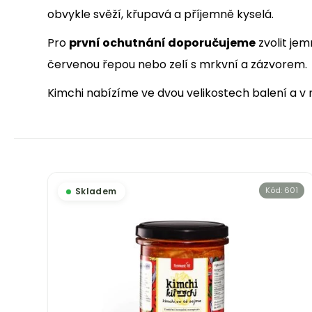
(490G)
obvykle svěží, křupavá a příjemně kyselá.
169 Kč
Pro
první ochutnání doporučujeme
zvolit jem
červenou řepou nebo zelí s mrkvní a zázvorem.
Kimchi nabízíme ve dvou velikostech balení a v 
Kód:
601
Skladem