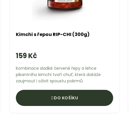
Kimchi s řepou RIP-CHI (300g)
159 Kč
Kombinace sladké červené řepy a lehce
pikantního kimchi tvoří chuť, která dokáže
zaujmout i oživit spoustu pokrmů.
DO KOŠÍKU