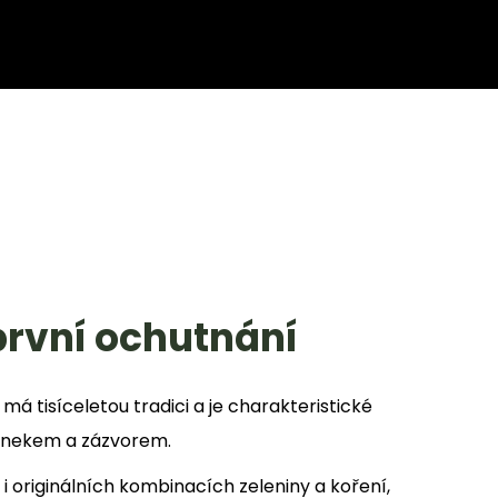
Co potřebujete najít?
HLEDAT
Doporučujeme
první ochutnání
má tisíceletou tradici a je charakteristické
esnekem a zázvorem.
FERMENTOVANÝ ČESNEK (200G)
PICKLES ŘEPA & 
i originálních kombinacích zeleniny a koření,