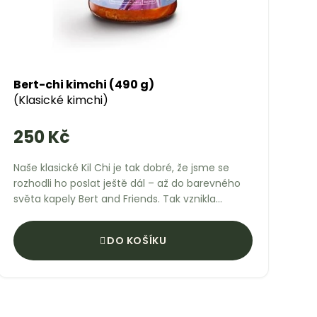
Bert-chi kimchi (490 g)
(Klasické kimchi)
250 Kč
Naše klasické Kil Chi je tak dobré, že jsme se
rozhodli ho poslat ještě dál – až do barevného
světa kapely Bert and Friends. Tak vznikla
limitka, která přichází z roku 2050,...
DO KOŠÍKU